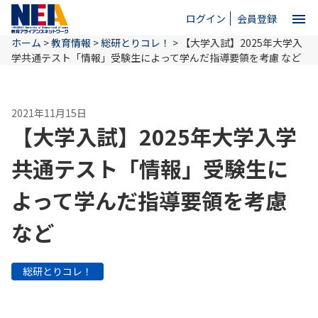
menu
ログイン
会員登録
ホーム
>
教育情報
>
総研とりコレ！
>
【大学入試】2025年大学入
close
学共通テスト「情報」受験生によって学んだ指導要領を考慮 など
ホーム
2021年11月15日
【大学入試】2025年大学入学
NEAとは
共通テスト「情報」受験生に
よって学んだ指導要領を考慮
教育情報
など
お問い合わせ
総研とりコレ！