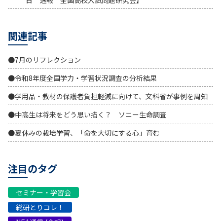
日 速報 全国高校入試問題研究会】
関連記事
●7月のリフレクション
●令和8年度全国学力・学習状況調査の分析結果
●学用品・教材の保護者負担軽減に向けて、文科省が事例を周知
●中高生は将来をどう思い描く？ ソニー生命調査
●夏休みの栽培学習、「命を大切にする心」育む
注目のタグ
セミナー・学習会
総研とりコレ！