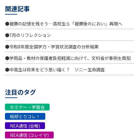
関連記事
●被爆の記憶を残そう…高校生ら「被爆後のにおい」再現へ
●7月のリフレクション
●令和8年度全国学力・学習状況調査の分析結果
●学用品・教材の保護者負担軽減に向けて、文科省が事例を周知
●中高生は将来をどう思い描く？ ソニー生命調査
注目のタグ
セミナー・学習会
総研とりコレ！
NEA通信 (会報)
NEA通信 (コレイマ)