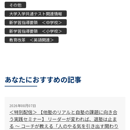
その他
大学入学共通テスト関連情報
新学習指導要領 ＜中学校＞
新学習指導要領 ＜小学校＞
教育改革 ＜英語関連＞
あなたにおすすめの記事
2026年08月07日
＜特別配信＞ 【他塾のリアルと自塾の課題に向き合
う実践セミナー】 リーダーが変われば、退塾は止ま
る 〜 コーチが教える「人のやる気を引き出す関わり