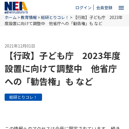
menu
ログイン
会員登録
ホーム
>
教育情報
>
総研とりコレ！
>
【行政】子ども庁 2023年
close
度設置に向けて調整中 他省庁への「勧告権」も など
ホーム
2021年12月01日
【行政】子ども庁 2023年度
NEAとは
設置に向けて調整中 他省庁
への「勧告権」も など
教育情報
総研とりコレ！
お問い合わせ
この情報へのアクセスは会員に限定されています。 続き