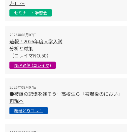
方」 〜
セミナー・学習会
2026年08月07日
速報！2026年度大学入試
分析と対策
（コレイマNO.50）
NEA通信 (コレイマ)
2026年08月07日
●被爆の記憶を残そう…高校生ら「被爆後のにおい」
再現へ
総研とりコレ！