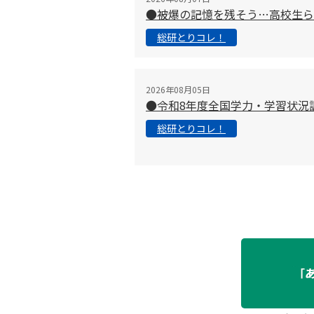
●被爆の記憶を残そう…高校生ら
総研とりコレ！
2026年08月05日
●令和8年度全国学力・学習状況
総研とりコレ！