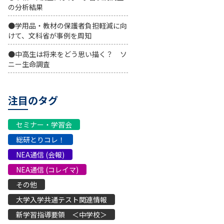
の分析結果
●学用品・教材の保護者負担軽減に向
けて、文科省が事例を周知
●中高生は将来をどう思い描く？ ソ
ニー生命調査
注目のタグ
セミナー・学習会
総研とりコレ！
NEA通信 (会報)
NEA通信 (コレイマ)
その他
大学入学共通テスト関連情報
新学習指導要領 ＜中学校＞