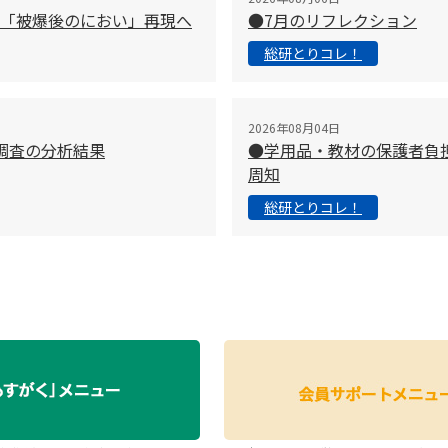
「被爆後のにおい」再現へ
●7月のリフレクション
総研とりコレ！
2026年08月04日
調査の分析結果
●学用品・教材の保護者負
周知
総研とりコレ！