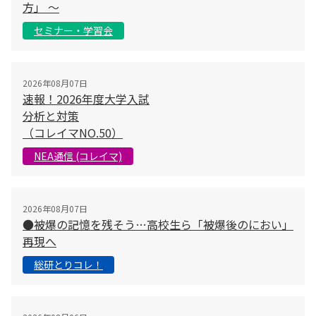
方」 〜
セミナー・学習会
2026年08月07日
速報！2026年度大学入試
分析と対策
（コレイマNO.50）
NEA通信 (コレイマ)
2026年08月07日
●被爆の記憶を残そう…高校生ら「被爆後のにおい」
再現へ
総研とりコレ！