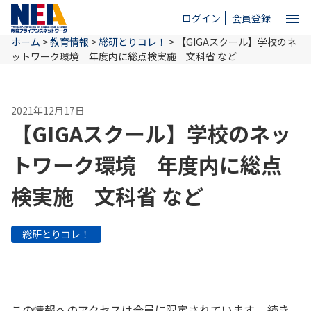
menu
ログイン
会員登録
ホーム
>
教育情報
>
総研とりコレ！
>
【GIGAスクール】学校のネ
close
ットワーク環境 年度内に総点検実施 文科省 など
ホーム
2021年12月17日
【GIGAスクール】学校のネッ
NEAとは
トワーク環境 年度内に総点
検実施 文科省 など
教育情報
総研とりコレ！
お問い合わせ
この情報へのアクセスは会員に限定されています。 続き