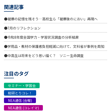
関連記事
●被爆の記憶を残そう…高校生ら「被爆後のにおい」再現へ
●7月のリフレクション
●令和8年度全国学力・学習状況調査の分析結果
●学用品・教材の保護者負担軽減に向けて、文科省が事例を周知
●中高生は将来をどう思い描く？ ソニー生命調査
注目のタグ
セミナー・学習会
総研とりコレ！
NEA通信 (会報)
NEA通信 (コレイマ)