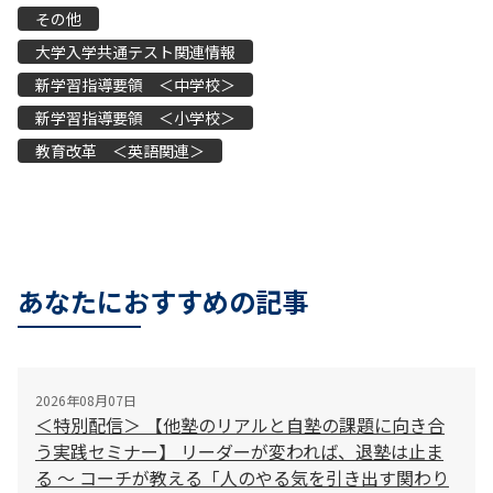
その他
大学入学共通テスト関連情報
新学習指導要領 ＜中学校＞
新学習指導要領 ＜小学校＞
教育改革 ＜英語関連＞
あなたにおすすめの記事
2026年08月07日
＜特別配信＞ 【他塾のリアルと自塾の課題に向き合
う実践セミナー】 リーダーが変われば、退塾は止ま
る 〜 コーチが教える「人のやる気を引き出す関わり