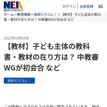
menu
ログイン
会員登録
ホーム
>
教育情報
>
総研とりコレ！
>
【教材】子ども主体の教科
close
書・教材の在り方は？ 中教審WGが初会合 など
ホーム
2022年03月24日
【教材】子ども主体の教科
NEAとは
書・教材の在り方は？ 中教審
WGが初会合 など
教育情報
総研とりコレ！
お問い合わせ
この情報へのアクセスは会員に限定されています。 続き