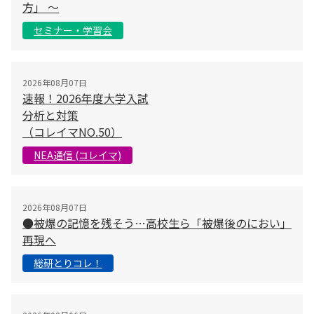
方」 〜
セミナー・学習会
2026年08月07日
速報！2026年度大学入試
分析と対策
（コレイマNO.50）
NEA通信 (コレイマ)
2026年08月07日
●被爆の記憶を残そう…高校生ら「被爆後のにおい」
再現へ
総研とりコレ！