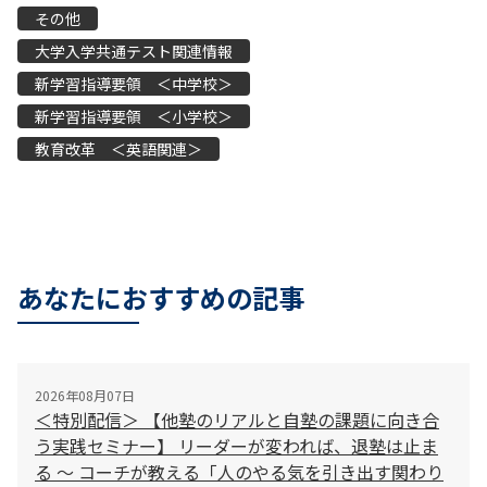
その他
大学入学共通テスト関連情報
新学習指導要領 ＜中学校＞
新学習指導要領 ＜小学校＞
教育改革 ＜英語関連＞
あなたにおすすめの記事
2026年08月07日
＜特別配信＞ 【他塾のリアルと自塾の課題に向き合
う実践セミナー】 リーダーが変われば、退塾は止ま
る 〜 コーチが教える「人のやる気を引き出す関わり