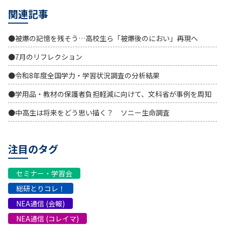
関連記事
●被爆の記憶を残そう…高校生ら「被爆後のにおい」再現へ
●7月のリフレクション
●令和8年度全国学力・学習状況調査の分析結果
●学用品・教材の保護者負担軽減に向けて、文科省が事例を周知
●中高生は将来をどう思い描く？ ソニー生命調査
注目のタグ
セミナー・学習会
総研とりコレ！
NEA通信 (会報)
NEA通信 (コレイマ)