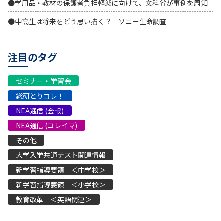
●学用品・教材の保護者負担軽減に向けて、文科省が事例を周知
●中高生は将来をどう思い描く？ ソニー生命調査
注目のタグ
セミナー・学習会
総研とりコレ！
NEA通信 (会報)
NEA通信 (コレイマ)
その他
大学入学共通テスト関連情報
新学習指導要領 ＜中学校＞
新学習指導要領 ＜小学校＞
教育改革 ＜英語関連＞