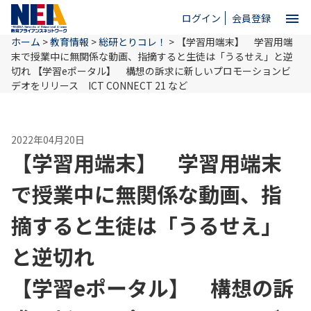
menu
ログイン
会員登録
ホーム
>
教育情報
>
総研とりコレ！
>
【学習用端末】 学習用端
close
末で授業中に無関係な動画、指摘すると生徒は「うるせえ」と逆
切れ
【学習eポータル】 構想の訴求に新しいプロモーションビ
デオをリリース ICT CONNECT 21 など
ホーム
2022年04月20日
NEAとは
【学習用端末】 学習用端末
で授業中に無関係な動画、指
教育情報
摘すると生徒は「うるせえ」
お問い合わせ
と逆切れ
【学習eポータル】 構想の訴