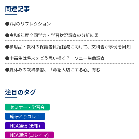
関連記事
●7月のリフレクション
●令和8年度全国学力・学習状況調査の分析結果
●学用品・教材の保護者負担軽減に向けて、文科省が事例を周知
●中高生は将来をどう思い描く？ ソニー生命調査
●夏休みの栽培学習、「命を大切にする心」育む
注目のタグ
セミナー・学習会
総研とりコレ！
NEA通信 (会報)
NEA通信 (コレイマ)