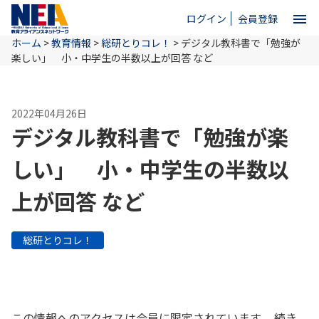
menu
ログイン
会員登録
ホーム
>
教育情報
>
総研とりコレ！
>
デジタル教科書で「勉強が
close
楽しい」 小・中学生の半数以上が回答 など
ホーム
2022年04月26日
デジタル教科書で「勉強が楽
NEAとは
しい」 小・中学生の半数以
上が回答 など
教育情報
総研とりコレ！
お問い合わせ
この情報へのアクセスは会員に限定されています。 続き