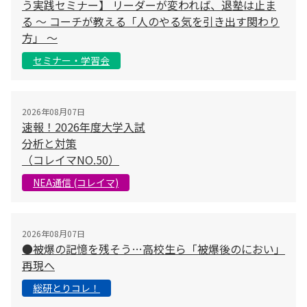
う実践セミナー】 リーダーが変われば、退塾は止ま
る 〜 コーチが教える「人のやる気を引き出す関わり
方」 〜
セミナー・学習会
2026年08月07日
速報！2026年度大学入試
分析と対策
（コレイマNO.50）
NEA通信 (コレイマ)
2026年08月07日
●被爆の記憶を残そう…高校生ら「被爆後のにおい」
再現へ
総研とりコレ！