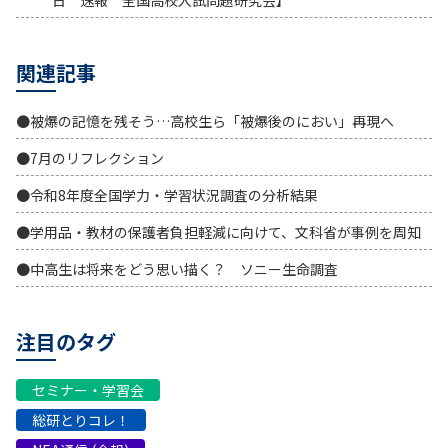
日 速報 全国高校入試問題研究会】
関連記事
●被爆の記憶を残そう…高校生ら「被爆後のにおい」再現へ
●7月のリフレクション
●令和8年度全国学力・学習状況調査の分析結果
●学用品・教材の保護者負担軽減に向けて、文科省が事例を周知
●中高生は将来をどう思い描く？ ソニー生命調査
注目のタグ
セミナー・学習会
総研とりコレ！