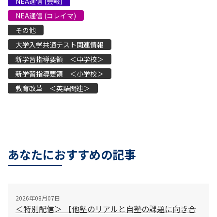
NEA通信 (会報)
NEA通信 (コレイマ)
その他
大学入学共通テスト関連情報
新学習指導要領 ＜中学校＞
新学習指導要領 ＜小学校＞
教育改革 ＜英語関連＞
あなたにおすすめの記事
2026年08月07日
＜特別配信＞ 【他塾のリアルと自塾の課題に向き合