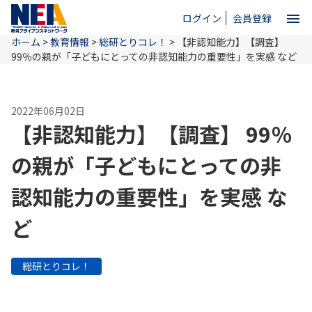
menu
ログイン
会員登録
ホーム
>
教育情報
>
総研とりコレ！
>
【非認知能力】【調査】
close
99％の親が「子どもにとっての非認知能力の重要性」を実感 など
ホーム
2022年06月02日
【非認知能力】【調査】 99％
NEAとは
の親が「子どもにとっての非
認知能力の重要性」を実感 な
教育情報
ど
お問い合わせ
総研とりコレ！