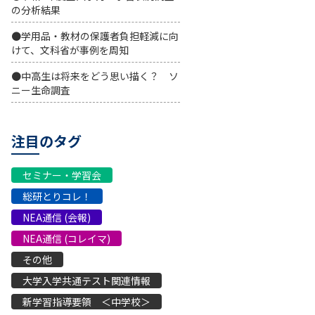
の分析結果
●学用品・教材の保護者負担軽減に向
けて、文科省が事例を周知
●中高生は将来をどう思い描く？ ソ
ニー生命調査
注目のタグ
セミナー・学習会
総研とりコレ！
NEA通信 (会報)
NEA通信 (コレイマ)
その他
大学入学共通テスト関連情報
新学習指導要領 ＜中学校＞