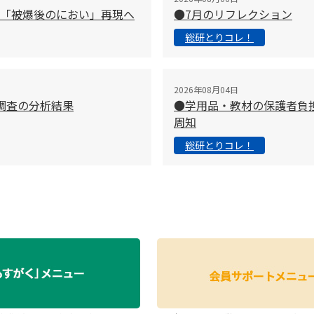
「被爆後のにおい」再現へ
●7月のリフレクション
総研とりコレ！
2026年08月04日
調査の分析結果
●学用品・教材の保護者負
周知
総研とりコレ！