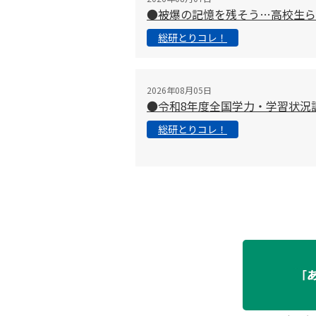
●被爆の記憶を残そう…高校生ら
総研とりコレ！
2026年08月05日
●令和8年度全国学力・学習状況
総研とりコレ！