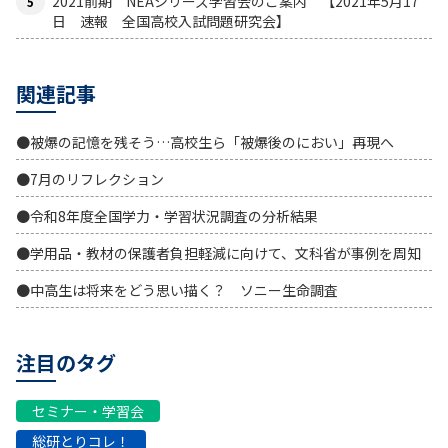
2021前期 NEAシリーズ学習会のご案内 【2021年5月17
日 速報 全国高校入試問題研究会】
関連記事
●被爆の記憶を残そう…高校生ら「被爆後のにおい」再現へ
●7月のリフレクション
●令和8年度全国学力・学習状況調査の分析結果
●学用品・教材の保護者負担軽減に向けて、文科省が事例を周知
●中高生は将来をどう思い描く？ ソニー生命調査
注目のタグ
セミナー・学習会
総研とりコレ！