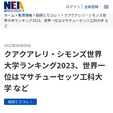
menu
ログイン
会員登録
ホーム
>
教育情報
>
総研とりコレ！
>
クアクアレリ・シモンズ世
close
界大学ランキング2023、世界一位はマサチューセッツ工科大学 な
ど
ホーム
2022年06月09日
クアクアレリ・シモンズ世界
NEAとは
大学ランキング2023、世界一
教育情報
位はマサチューセッツ工科大
学 など
お問い合わせ
総研とりコレ！