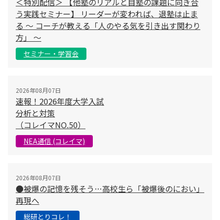
＜特別配信＞ 【他塾のリアルと自塾の課題に向き合
う実践セミナー】 リーダーが変われば、退塾は止ま
る 〜 コーチが教える「人のやる気を引き出す関わり
方」 〜
セミナー・学習会
2026年08月07日
速報！2026年度大学入試
分析と対策
（コレイマNO.50）
NEA通信 (コレイマ)
2026年08月07日
●被爆の記憶を残そう…高校生ら「被爆後のにおい」
再現へ
総研とりコレ！