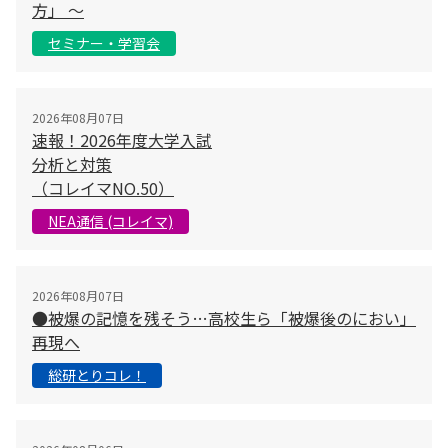
方」 〜
セミナー・学習会
2026年08月07日
速報！2026年度大学入試
分析と対策
（コレイマNO.50）
NEA通信 (コレイマ)
2026年08月07日
●被爆の記憶を残そう…高校生ら「被爆後のにおい」
再現へ
総研とりコレ！