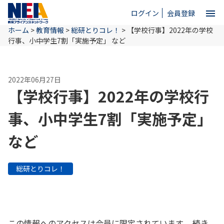
menu
ログイン
会員登録
ホーム
>
教育情報
>
総研とりコレ！
>
【学校行事】2022年の学校
close
行事、小中学生7割「実施予定」 など
ホーム
2022年06月27日
【学校行事】2022年の学校行
NEAとは
事、小中学生7割「実施予定」
など
教育情報
総研とりコレ！
お問い合わせ
この情報へのアクセスは会員に限定されています。 続き