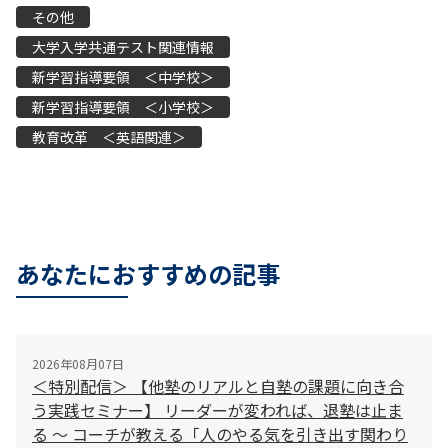
その他
大学入学共通テスト関連情報
新学習指導要領 ＜中学校＞
新学習指導要領 ＜小学校＞
教育改革 ＜英語関連＞
あなたにおすすめの記事
2026年08月07日
＜特別配信＞ 【他塾のリアルと自塾の課題に向き合
う実践セミナー】 リーダーが変われば、退塾は止ま
る 〜 コーチが教える「人のやる気を引き出す関わり