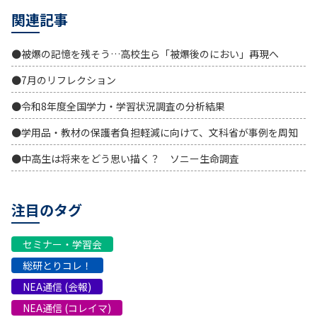
関連記事
●被爆の記憶を残そう…高校生ら「被爆後のにおい」再現へ
●7月のリフレクション
●令和8年度全国学力・学習状況調査の分析結果
●学用品・教材の保護者負担軽減に向けて、文科省が事例を周知
●中高生は将来をどう思い描く？ ソニー生命調査
注目のタグ
セミナー・学習会
総研とりコレ！
NEA通信 (会報)
NEA通信 (コレイマ)