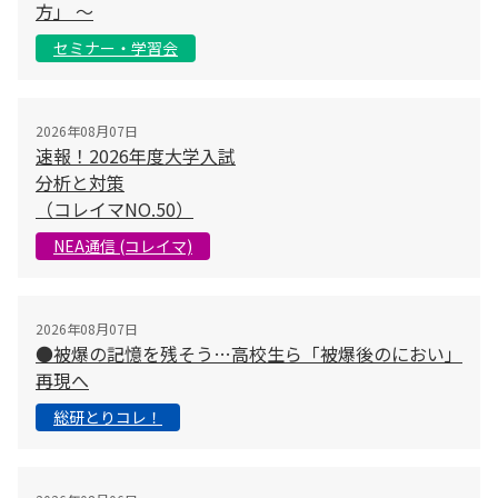
方」 〜
セミナー・学習会
2026年08月07日
速報！2026年度大学入試
分析と対策
（コレイマNO.50）
NEA通信 (コレイマ)
2026年08月07日
●被爆の記憶を残そう…高校生ら「被爆後のにおい」
再現へ
総研とりコレ！