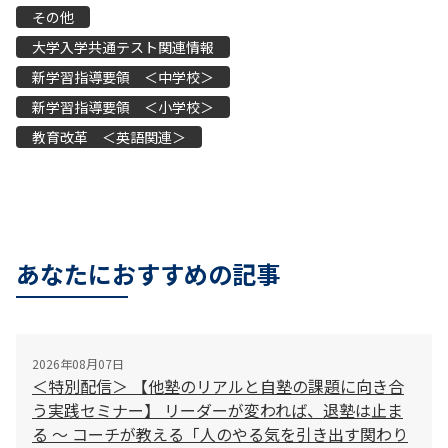
その他
大学入学共通テスト関連情報
新学習指導要領 ＜中学校＞
新学習指導要領 ＜小学校＞
教育改革 ＜英語関連＞
あなたにおすすめの記事
2026年08月07日
＜特別配信＞ 【他塾のリアルと自塾の課題に向き合
う実践セミナー】 リーダーが変われば、退塾は止ま
る 〜 コーチが教える「人のやる気を引き出す関わり