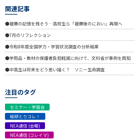
関連記事
●被爆の記憶を残そう…高校生ら「被爆後のにおい」再現へ
●7月のリフレクション
●令和8年度全国学力・学習状況調査の分析結果
●学用品・教材の保護者負担軽減に向けて、文科省が事例を周知
●中高生は将来をどう思い描く？ ソニー生命調査
注目のタグ
セミナー・学習会
総研とりコレ！
NEA通信 (会報)
NEA通信 (コレイマ)