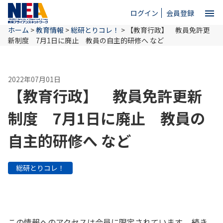
menu
ログイン
会員登録
ホーム
>
教育情報
>
総研とりコレ！
>
【教育行政】 教員免許更
close
新制度 7月1日に廃止 教員の自主的研修へ など
ホーム
2022年07月01日
【教育行政】 教員免許更新
NEAとは
制度 7月1日に廃止 教員の
自主的研修へ など
教育情報
総研とりコレ！
お問い合わせ
この情報へのアクセスは会員に限定されています。 続き