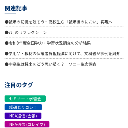
関連記事
●被爆の記憶を残そう…高校生ら「被爆後のにおい」再現へ
●7月のリフレクション
●令和8年度全国学力・学習状況調査の分析結果
●学用品・教材の保護者負担軽減に向けて、文科省が事例を周知
●中高生は将来をどう思い描く？ ソニー生命調査
注目のタグ
セミナー・学習会
総研とりコレ！
NEA通信 (会報)
NEA通信 (コレイマ)