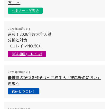
方」 〜
セミナー・学習会
2026年08月07日
速報！2026年度大学入試
分析と対策
（コレイマNO.50）
NEA通信 (コレイマ)
2026年08月07日
●被爆の記憶を残そう…高校生ら「被爆後のにおい」
再現へ
総研とりコレ！