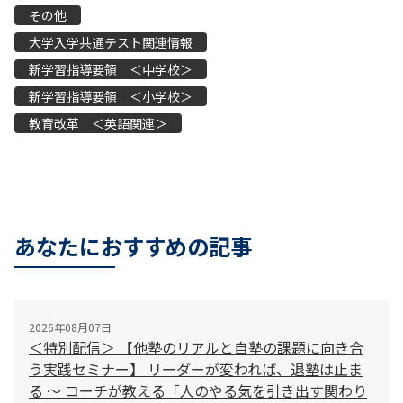
その他
大学入学共通テスト関連情報
新学習指導要領 ＜中学校＞
新学習指導要領 ＜小学校＞
教育改革 ＜英語関連＞
あなたにおすすめの記事
2026年08月07日
＜特別配信＞ 【他塾のリアルと自塾の課題に向き合
う実践セミナー】 リーダーが変われば、退塾は止ま
る 〜 コーチが教える「人のやる気を引き出す関わり