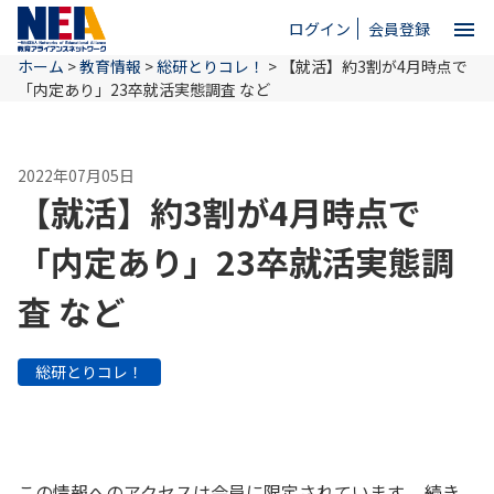
menu
ログイン
会員登録
ホーム
>
教育情報
>
総研とりコレ！
>
【就活】約3割が4月時点で
close
「内定あり」23卒就活実態調査 など
ホーム
2022年07月05日
【就活】約3割が4月時点で
NEAとは
「内定あり」23卒就活実態調
査 など
教育情報
総研とりコレ！
お問い合わせ
この情報へのアクセスは会員に限定されています。 続き