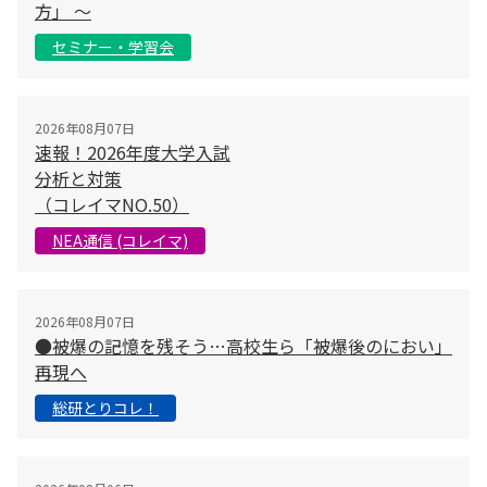
方」 〜
セミナー・学習会
2026年08月07日
速報！2026年度大学入試
分析と対策
（コレイマNO.50）
NEA通信 (コレイマ)
2026年08月07日
●被爆の記憶を残そう…高校生ら「被爆後のにおい」
再現へ
総研とりコレ！