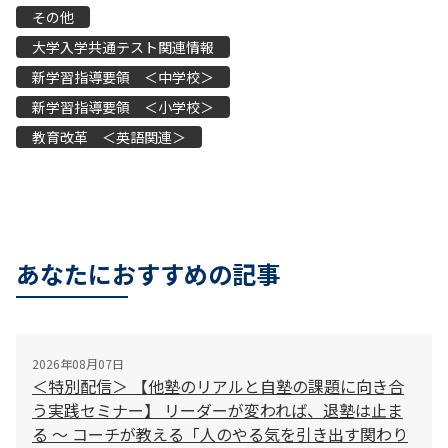
その他
大学入学共通テスト関連情報
新学習指導要領 ＜中学校＞
新学習指導要領 ＜小学校＞
教育改革 ＜英語関連＞
あなたにおすすめの記事
2026年08月07日
＜特別配信＞ 【他塾のリアルと自塾の課題に向き合
う実践セミナー】 リーダーが変われば、退塾は止ま
る 〜 コーチが教える「人のやる気を引き出す関わり