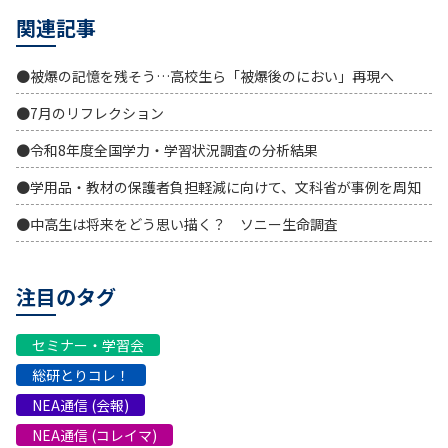
関連記事
●被爆の記憶を残そう…高校生ら「被爆後のにおい」再現へ
●7月のリフレクション
●令和8年度全国学力・学習状況調査の分析結果
●学用品・教材の保護者負担軽減に向けて、文科省が事例を周知
●中高生は将来をどう思い描く？ ソニー生命調査
注目のタグ
セミナー・学習会
総研とりコレ！
NEA通信 (会報)
NEA通信 (コレイマ)