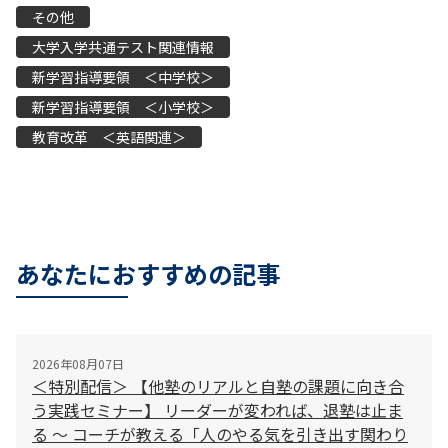
その他
大学入学共通テスト関連情報
新学習指導要領 ＜中学校＞
新学習指導要領 ＜小学校＞
教育改革 ＜英語関連＞
あなたにおすすめの記事
2026年08月07日
＜特別配信＞ 【他塾のリアルと自塾の課題に向き合
う実践セミナー】 リーダーが変われば、退塾は止ま
る 〜 コーチが教える「人のやる気を引き出す関わり