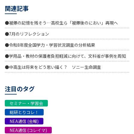
関連記事
●被爆の記憶を残そう…高校生ら「被爆後のにおい」再現へ
●7月のリフレクション
●令和8年度全国学力・学習状況調査の分析結果
●学用品・教材の保護者負担軽減に向けて、文科省が事例を周知
●中高生は将来をどう思い描く？ ソニー生命調査
注目のタグ
セミナー・学習会
総研とりコレ！
NEA通信 (会報)
NEA通信 (コレイマ)