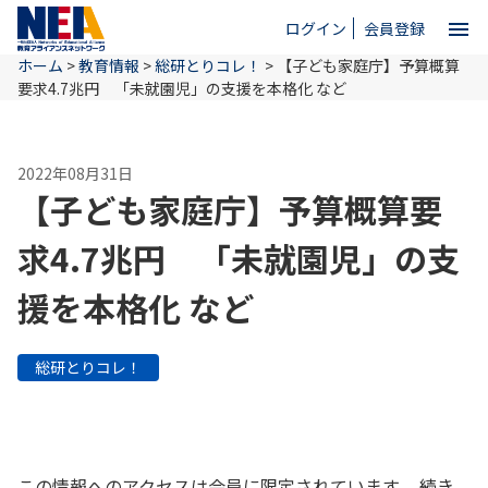
menu
ログイン
会員登録
ホーム
>
教育情報
>
総研とりコレ！
>
【子ども家庭庁】予算概算
close
要求4.7兆円 「未就園児」の支援を本格化 など
ホーム
2022年08月31日
【子ども家庭庁】予算概算要
NEAとは
求4.7兆円 「未就園児」の支
援を本格化 など
教育情報
総研とりコレ！
お問い合わせ
この情報へのアクセスは会員に限定されています。 続き