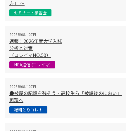
方」 〜
セミナー・学習会
2026年08月07日
速報！2026年度大学入試
分析と対策
（コレイマNO.50）
NEA通信 (コレイマ)
2026年08月07日
●被爆の記憶を残そう…高校生ら「被爆後のにおい」
再現へ
総研とりコレ！