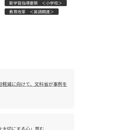
新学習指導要領 ＜小学校＞
教育改革 ＜英語関連＞
担軽減に向けて、文科省が事例を
を大切にする心」育む