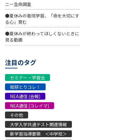
ニー生命調査
●夏休みの栽培学習、「命を大切にす
る心」育む
●夏休みが終わってほしくないときに
見る動画
注目のタグ
セミナー・学習会
総研とりコレ！
NEA通信 (会報)
NEA通信 (コレイマ)
その他
大学入学共通テスト関連情報
新学習指導要領 ＜中学校＞