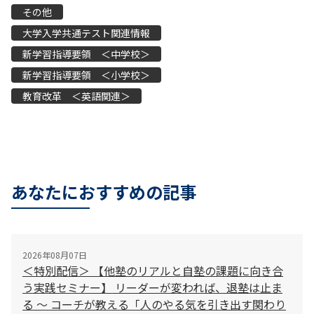
その他
大学入学共通テスト関連情報
新学習指導要領 ＜中学校＞
新学習指導要領 ＜小学校＞
教育改革 ＜英語関連＞
あなたにおすすめの記事
2026年08月07日
＜特別配信＞ 【他塾のリアルと自塾の課題に向き合
う実践セミナー】 リーダーが変われば、退塾は止ま
る 〜 コーチが教える「人のやる気を引き出す関わり