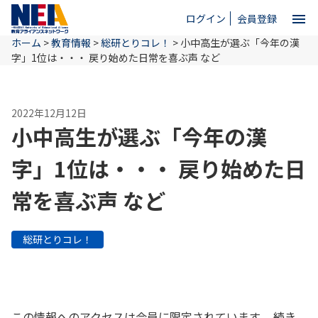
menu
ログイン
会員登録
ホーム
>
教育情報
>
総研とりコレ！
>
小中高生が選ぶ「今年の漢
close
字」1位は・・・ 戻り始めた日常を喜ぶ声 など
ホーム
2022年12月12日
小中高生が選ぶ「今年の漢
NEAとは
字」1位は・・・ 戻り始めた日
常を喜ぶ声 など
教育情報
総研とりコレ！
お問い合わせ
この情報へのアクセスは会員に限定されています。 続き