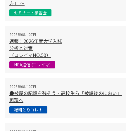
方」 〜
セミナー・学習会
2026年08月07日
速報！2026年度大学入試
分析と対策
（コレイマNO.50）
NEA通信 (コレイマ)
2026年08月07日
●被爆の記憶を残そう…高校生ら「被爆後のにおい」
再現へ
総研とりコレ！