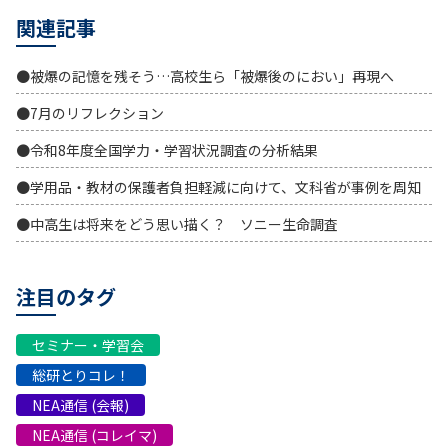
関連記事
●被爆の記憶を残そう…高校生ら「被爆後のにおい」再現へ
●7月のリフレクション
●令和8年度全国学力・学習状況調査の分析結果
●学用品・教材の保護者負担軽減に向けて、文科省が事例を周知
●中高生は将来をどう思い描く？ ソニー生命調査
注目のタグ
セミナー・学習会
総研とりコレ！
NEA通信 (会報)
NEA通信 (コレイマ)