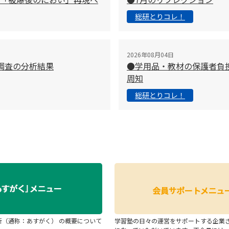
総研とりコレ！
2026年08月04日
調査の分析結果
●学用品・教材の保護者負
周知
総研とりコレ！
断（通称：あすがく） の概要について
学習塾の日々の運営をサポートする企業