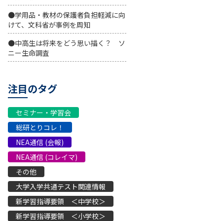
●学用品・教材の保護者負担軽減に向
けて、文科省が事例を周知
●中高生は将来をどう思い描く？ ソ
ニー生命調査
注目のタグ
セミナー・学習会
総研とりコレ！
NEA通信 (会報)
NEA通信 (コレイマ)
その他
大学入学共通テスト関連情報
新学習指導要領 ＜中学校＞
新学習指導要領 ＜小学校＞