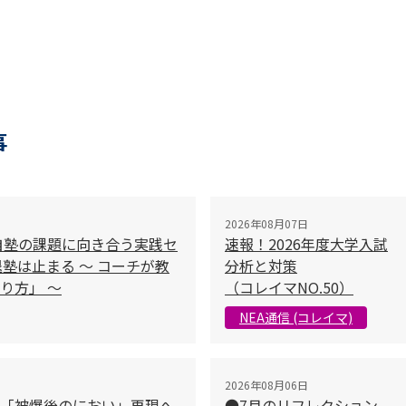
事
2026年08月07日
自塾の課題に向き合う実践セ
速報！2026年度大学入試
塾は止まる 〜 コーチが教
分析と対策
り方」 〜
（コレイマNO.50）
NEA通信 (コレイマ)
2026年08月06日
「被爆後のにおい」再現へ
●7月のリフレクション