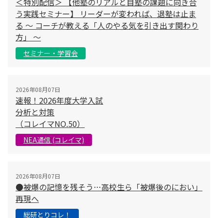
＜特別配信＞ 【他塾のリアルと自塾の課題に向き合
う実践セミナー】 リーダーが変われば、退塾は止ま
る 〜 コーチが教える「人のやる気を引き出す関わり
方」 〜
セミナー・学習会
2026年08月07日
速報！2026年度大学入試
分析と対策
（コレイマNO.50）
NEA通信 (コレイマ)
2026年08月07日
●被爆の記憶を残そう…高校生ら「被爆後のにおい」
再現へ
総研とりコレ！