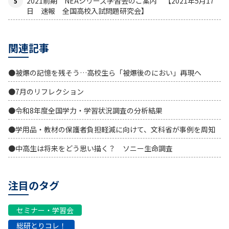
2021前期 NEAシリーズ学習会のご案内 【2021年5月17
日 速報 全国高校入試問題研究会】
関連記事
●被爆の記憶を残そう…高校生ら「被爆後のにおい」再現へ
●7月のリフレクション
●令和8年度全国学力・学習状況調査の分析結果
●学用品・教材の保護者負担軽減に向けて、文科省が事例を周知
●中高生は将来をどう思い描く？ ソニー生命調査
注目のタグ
セミナー・学習会
総研とりコレ！