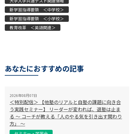
大学入学共通テスト関連情報
新学習指導要領 ＜中学校＞
新学習指導要領 ＜小学校＞
教育改革 ＜英語関連＞
あなたにおすすめの記事
2026年08月07日
＜特別配信＞ 【他塾のリアルと自塾の課題に向き合
う実践セミナー】 リーダーが変われば、退塾は止ま
る 〜 コーチが教える「人のやる気を引き出す関わり
方」 〜
セミナー・学習会