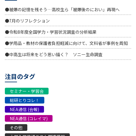
●被爆の記憶を残そう…高校生ら「被爆後のにおい」再現へ
●7月のリフレクション
●令和8年度全国学力・学習状況調査の分析結果
●学用品・教材の保護者負担軽減に向けて、文科省が事例を周知
●中高生は将来をどう思い描く？ ソニー生命調査
注目のタグ
セミナー・学習会
総研とりコレ！
NEA通信 (会報)
NEA通信 (コレイマ)
その他