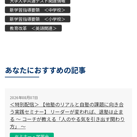
大学入学共通テスト関連情報
新学習指導要領 ＜中学校＞
新学習指導要領 ＜小学校＞
教育改革 ＜英語関連＞
あなたにおすすめの記事
2026年08月07日
＜特別配信＞ 【他塾のリアルと自塾の課題に向き合
う実践セミナー】 リーダーが変われば、退塾は止ま
る 〜 コーチが教える「人のやる気を引き出す関わり
方」 〜
セミナー・学習会