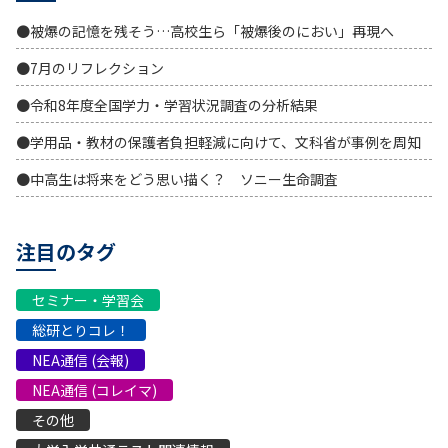
●被爆の記憶を残そう…高校生ら「被爆後のにおい」再現へ
●7月のリフレクション
●令和8年度全国学力・学習状況調査の分析結果
●学用品・教材の保護者負担軽減に向けて、文科省が事例を周知
●中高生は将来をどう思い描く？ ソニー生命調査
注目のタグ
セミナー・学習会
総研とりコレ！
NEA通信 (会報)
NEA通信 (コレイマ)
その他