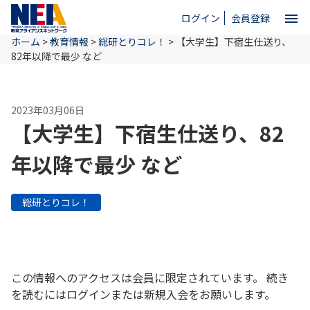
menu
ログイン
会員登録
ホーム
>
教育情報
>
総研とりコレ！
>
【大学生】下宿生仕送り、
close
82年以降で最少 など
ホーム
2023年03月06日
【大学生】下宿生仕送り、82
NEAとは
年以降で最少 など
教育情報
総研とりコレ！
お問い合わせ
この情報へのアクセスは会員に限定されています。 続き
を読むにはログインまたは新規入会をお願いします。