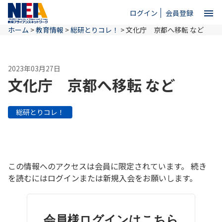
menu
ログイン
会員登録
ホーム
>
教育情報
>
総研とりコレ！
>
文化庁 京都へ移転 など
close
2023年03月27日
ホーム
文化庁 京都へ移転 など
NEAとは
総研とりコレ！
教育情報
この情報へのアクセスは会員に限定されています。 続き
お問い合わせ
を読むにはログインまたは新規入会をお願いします。
会員様ログインはこちら