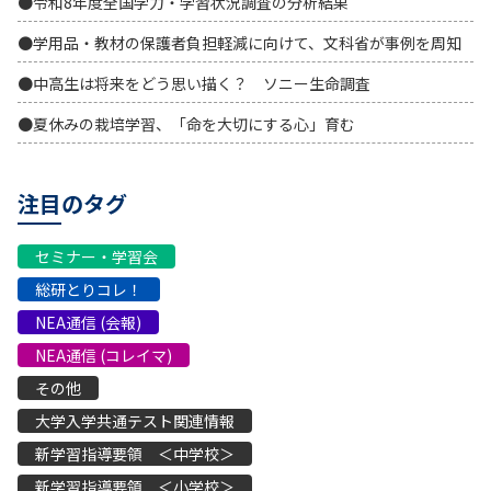
●令和8年度全国学力・学習状況調査の分析結果
●学用品・教材の保護者負担軽減に向けて、文科省が事例を周知
●中高生は将来をどう思い描く？ ソニー生命調査
●夏休みの栽培学習、「命を大切にする心」育む
注目のタグ
セミナー・学習会
総研とりコレ！
NEA通信 (会報)
NEA通信 (コレイマ)
その他
大学入学共通テスト関連情報
新学習指導要領 ＜中学校＞
新学習指導要領 ＜小学校＞