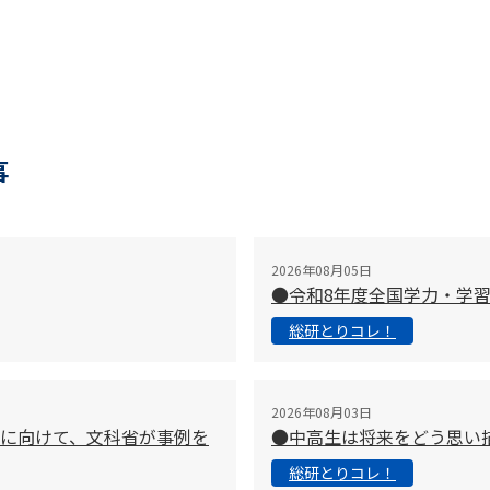
事
2026年08月05日
●令和8年度全国学力・学
総研とりコレ！
2026年08月03日
に向けて、文科省が事例を
●中高生は将来をどう思い
総研とりコレ！