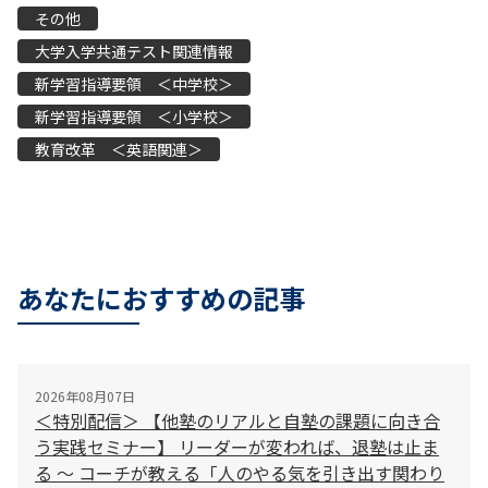
その他
大学入学共通テスト関連情報
新学習指導要領 ＜中学校＞
新学習指導要領 ＜小学校＞
教育改革 ＜英語関連＞
あなたにおすすめの記事
2026年08月07日
＜特別配信＞ 【他塾のリアルと自塾の課題に向き合
う実践セミナー】 リーダーが変われば、退塾は止ま
る 〜 コーチが教える「人のやる気を引き出す関わり