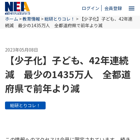
menu
ログイン
会員登録
ホーム
>
教育情報
>
総研とりコレ！
>
【少子化】子ども、42年連
close
続減 最少の1435万人 全都道府県で前年より減
ホーム
2023年05月08日
【少子化】子ども、42年連続
NEAとは
減 最少の1435万人 全都道
府県で前年より減
教育情報
総研とりコレ！
お問い合わせ
この情報へのアクセスは会員に限定されています。 続き