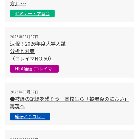
方」 〜
セミナー・学習会
2026年08月07日
速報！2026年度大学入試
分析と対策
（コレイマNO.50）
NEA通信 (コレイマ)
2026年08月07日
●被爆の記憶を残そう…高校生ら「被爆後のにおい」
再現へ
総研とりコレ！