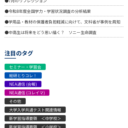
●7月のリフレクション
●令和8年度全国学力・学習状況調査の分析結果
●学用品・教材の保護者負担軽減に向けて、文科省が事例を周知
●中高生は将来をどう思い描く？ ソニー生命調査
注目のタグ
セミナー・学習会
総研とりコレ！
NEA通信 (会報)
NEA通信 (コレイマ)
その他
大学入学共通テスト関連情報
新学習指導要領 ＜中学校＞
新学習指導要領 ＜小学校＞