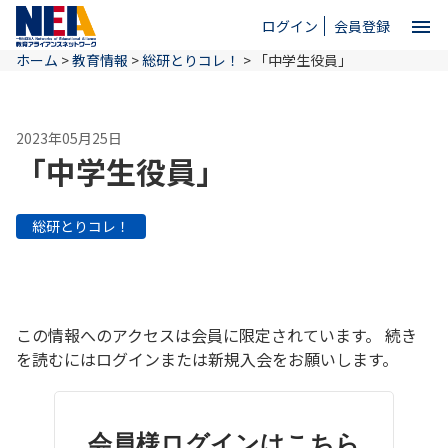
menu
ログイン
会員登録
ホーム
>
教育情報
>
総研とりコレ！
>
「中学生役員」
close
2023年05月25日
ホーム
「中学生役員」
NEAとは
総研とりコレ！
教育情報
この情報へのアクセスは会員に限定されています。 続き
お問い合わせ
を読むにはログインまたは新規入会をお願いします。
会員様ログインはこちら