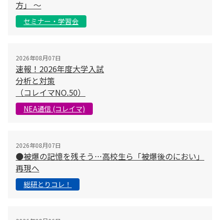
方」 〜
セミナー・学習会
2026年08月07日
速報！2026年度大学入試
分析と対策
（コレイマNO.50）
NEA通信 (コレイマ)
2026年08月07日
●被爆の記憶を残そう…高校生ら「被爆後のにおい」
再現へ
総研とりコレ！