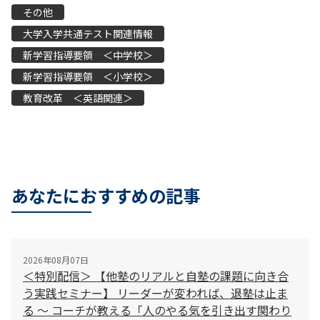
その他
大学入学共通テスト関連情報
新学習指導要領 ＜中学校＞
新学習指導要領 ＜小学校＞
教育改革 ＜英語関連＞
あなたにおすすめの記事
2026年08月07日
＜特別配信＞ 【他塾のリアルと自塾の課題に向き合
う実践セミナー】 リーダーが変われば、退塾は止ま
る 〜 コーチが教える「人のやる気を引き出す関わり