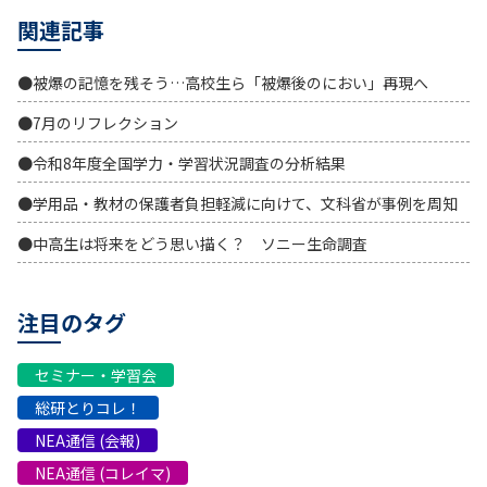
関連記事
●被爆の記憶を残そう…高校生ら「被爆後のにおい」再現へ
●7月のリフレクション
●令和8年度全国学力・学習状況調査の分析結果
●学用品・教材の保護者負担軽減に向けて、文科省が事例を周知
●中高生は将来をどう思い描く？ ソニー生命調査
注目のタグ
セミナー・学習会
総研とりコレ！
NEA通信 (会報)
NEA通信 (コレイマ)