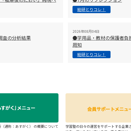
総研とりコレ！
2026年08月04日
調査の分析結果
●学用品・教材の保護者負
周知
総研とりコレ！
断（通称：あすがく） の概要について
学習塾の日々の運営をサポートする企業