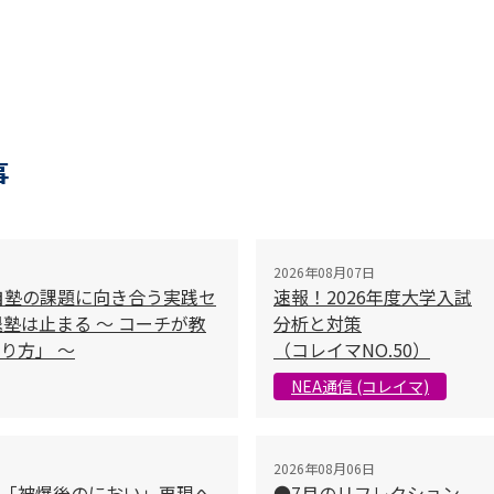
事
2026年08月07日
自塾の課題に向き合う実践セ
速報！2026年度大学入試
塾は止まる 〜 コーチが教
分析と対策
り方」 〜
（コレイマNO.50）
NEA通信 (コレイマ)
2026年08月06日
「被爆後のにおい」再現へ
●7月のリフレクション