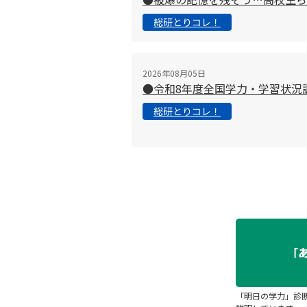
総研とりコレ！
2026年08月05日
●令和8年度全国学力・学習状況
総研とりコレ！
「明日の学力」診