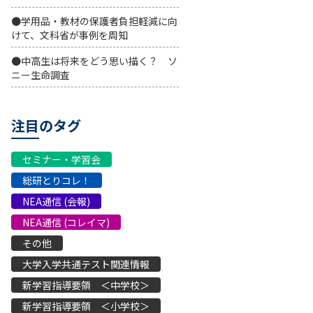
●学用品・教材の保護者負担軽減に向
けて、文科省が事例を周知
●中高生は将来をどう思い描く？ ソ
ニー生命調査
注目のタグ
セミナー・学習会
総研とりコレ！
NEA通信 (会報)
NEA通信 (コレイマ)
その他
大学入学共通テスト関連情報
新学習指導要領 ＜中学校＞
新学習指導要領 ＜小学校＞