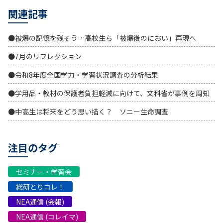
関連記事
●被爆の記憶を残そう…高校生ら「被爆後のにおい」再現へ
●7月のリフレクション
●令和8年度全国学力・学習状況調査の分析結果
●学用品・教材の保護者負担軽減に向けて、文科省が事例を周知
●中高生は将来をどう思い描く？ ソニー生命調査
注目のタグ
セミナー・学習会
総研とりコレ！
NEA通信 (会報)
NEA通信 (コレイマ)