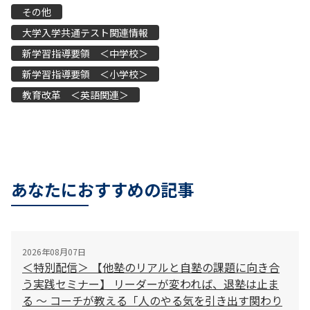
その他
大学入学共通テスト関連情報
新学習指導要領 ＜中学校＞
新学習指導要領 ＜小学校＞
教育改革 ＜英語関連＞
あなたにおすすめの記事
2026年08月07日
＜特別配信＞ 【他塾のリアルと自塾の課題に向き合
う実践セミナー】 リーダーが変われば、退塾は止ま
る 〜 コーチが教える「人のやる気を引き出す関わり