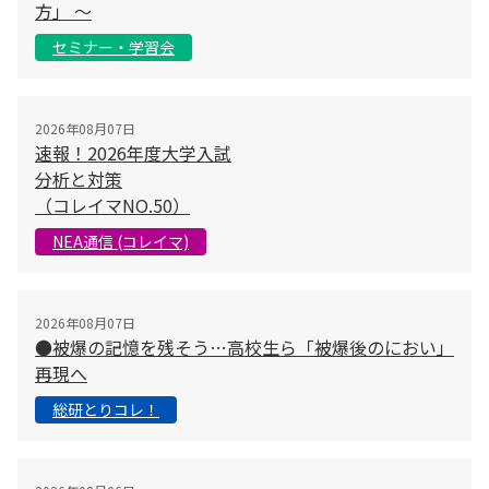
方」 〜
セミナー・学習会
2026年08月07日
速報！2026年度大学入試
分析と対策
（コレイマNO.50）
NEA通信 (コレイマ)
2026年08月07日
●被爆の記憶を残そう…高校生ら「被爆後のにおい」
再現へ
総研とりコレ！