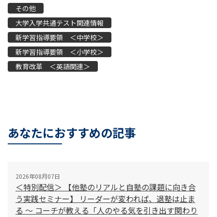
その他
大学入学共通テスト関連情報
新学習指導要領 ＜中学校＞
新学習指導要領 ＜小学校＞
教育改革 ＜英語関連＞
あなたにおすすめの記事
2026年08月07日
＜特別配信＞ 【他塾のリアルと自塾の課題に向き合
う実践セミナー】 リーダーが変われば、退塾は止ま
る 〜 コーチが教える「人のやる気を引き出す関わり