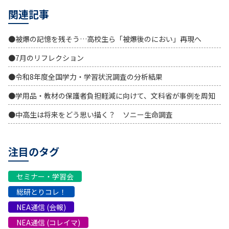
関連記事
●被爆の記憶を残そう…高校生ら「被爆後のにおい」再現へ
●7月のリフレクション
●令和8年度全国学力・学習状況調査の分析結果
●学用品・教材の保護者負担軽減に向けて、文科省が事例を周知
●中高生は将来をどう思い描く？ ソニー生命調査
注目のタグ
セミナー・学習会
総研とりコレ！
NEA通信 (会報)
NEA通信 (コレイマ)