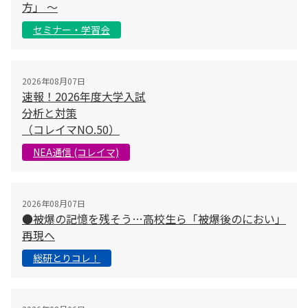
方」 〜
セミナー・学習会
2026年08月07日
速報！2026年度大学入試
分析と対策
（コレイマNO.50）
NEA通信 (コレイマ)
2026年08月07日
●被爆の記憶を残そう…高校生ら「被爆後のにおい」
再現へ
総研とりコレ！