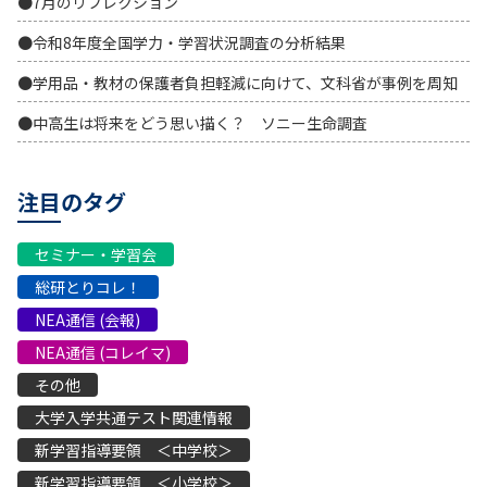
●7月のリフレクション
●令和8年度全国学力・学習状況調査の分析結果
●学用品・教材の保護者負担軽減に向けて、文科省が事例を周知
●中高生は将来をどう思い描く？ ソニー生命調査
注目のタグ
セミナー・学習会
総研とりコレ！
NEA通信 (会報)
NEA通信 (コレイマ)
その他
大学入学共通テスト関連情報
新学習指導要領 ＜中学校＞
新学習指導要領 ＜小学校＞