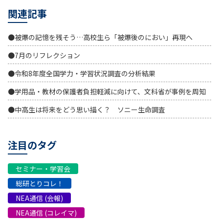
関連記事
●被爆の記憶を残そう…高校生ら「被爆後のにおい」再現へ
●7月のリフレクション
●令和8年度全国学力・学習状況調査の分析結果
●学用品・教材の保護者負担軽減に向けて、文科省が事例を周知
●中高生は将来をどう思い描く？ ソニー生命調査
注目のタグ
セミナー・学習会
総研とりコレ！
NEA通信 (会報)
NEA通信 (コレイマ)