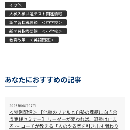
その他
大学入学共通テスト関連情報
新学習指導要領 ＜中学校＞
新学習指導要領 ＜小学校＞
教育改革 ＜英語関連＞
あなたにおすすめの記事
2026年08月07日
＜特別配信＞ 【他塾のリアルと自塾の課題に向き合
う実践セミナー】 リーダーが変われば、退塾は止ま
る 〜 コーチが教える「人のやる気を引き出す関わり