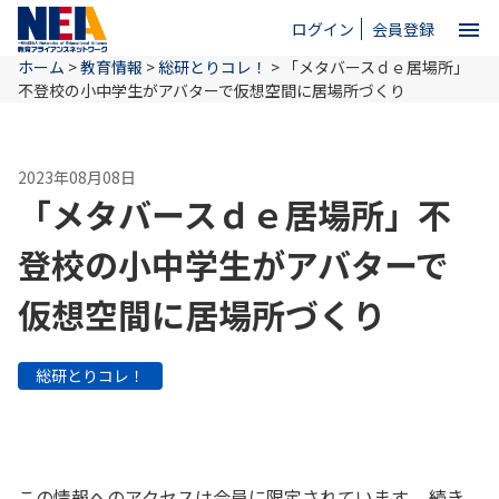
menu
ログイン
会員登録
ホーム
>
教育情報
>
総研とりコレ！
>
「メタバースｄｅ居場所」
close
不登校の小中学生がアバターで仮想空間に居場所づくり
ホーム
2023年08月08日
「メタバースｄｅ居場所」不
NEAとは
登校の小中学生がアバターで
仮想空間に居場所づくり
教育情報
総研とりコレ！
お問い合わせ
この情報へのアクセスは会員に限定されています。 続き