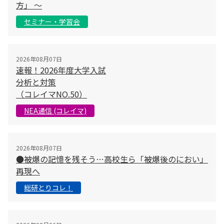
方」 〜
セミナー・学習会
2026年08月07日
速報！2026年度大学入試
分析と対策
（コレイマNO.50）
NEA通信 (コレイマ)
2026年08月07日
●被爆の記憶を残そう…高校生ら「被爆後のにおい」
再現へ
総研とりコレ！