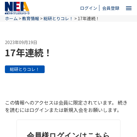
menu
ログイン
会員登録
ホーム
>
教育情報
>
総研とりコレ！
>
17年連続！
close
2023年09月19日
ホーム
17年連続！
NEAとは
総研とりコレ！
教育情報
この情報へのアクセスは会員に限定されています。 続き
お問い合わせ
を読むにはログインまたは新規入会をお願いします。
会員様ログインはこちら