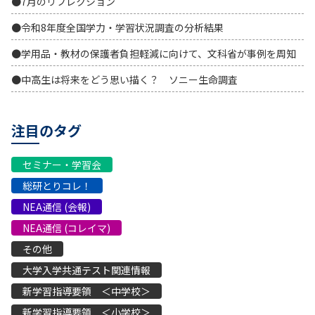
●7月のリフレクション
●令和8年度全国学力・学習状況調査の分析結果
●学用品・教材の保護者負担軽減に向けて、文科省が事例を周知
●中高生は将来をどう思い描く？ ソニー生命調査
注目のタグ
セミナー・学習会
総研とりコレ！
NEA通信 (会報)
NEA通信 (コレイマ)
その他
大学入学共通テスト関連情報
新学習指導要領 ＜中学校＞
新学習指導要領 ＜小学校＞