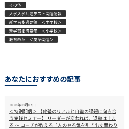
その他
大学入学共通テスト関連情報
新学習指導要領 ＜中学校＞
新学習指導要領 ＜小学校＞
教育改革 ＜英語関連＞
あなたにおすすめの記事
2026年08月07日
＜特別配信＞ 【他塾のリアルと自塾の課題に向き合
う実践セミナー】 リーダーが変われば、退塾は止ま
る 〜 コーチが教える「人のやる気を引き出す関わり