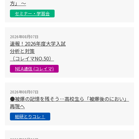
方」 〜
セミナー・学習会
2026年08月07日
速報！2026年度大学入試
分析と対策
（コレイマNO.50）
NEA通信 (コレイマ)
2026年08月07日
●被爆の記憶を残そう…高校生ら「被爆後のにおい」
再現へ
総研とりコレ！