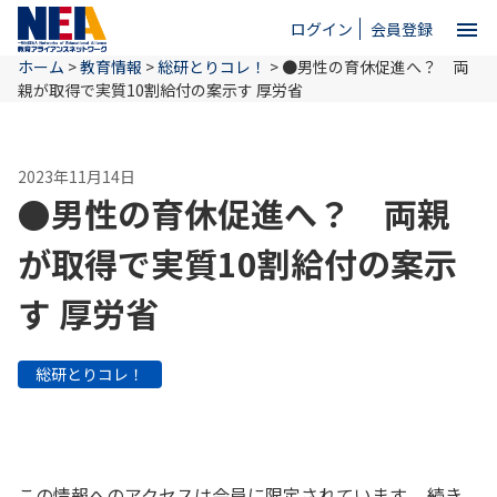
menu
ログイン
会員登録
ホーム
>
教育情報
>
総研とりコレ！
>
●男性の育休促進へ？ 両
close
親が取得で実質10割給付の案示す 厚労省
ホーム
2023年11月14日
●男性の育休促進へ？ 両親
NEAとは
が取得で実質10割給付の案示
す 厚労省
教育情報
総研とりコレ！
お問い合わせ
この情報へのアクセスは会員に限定されています。 続き