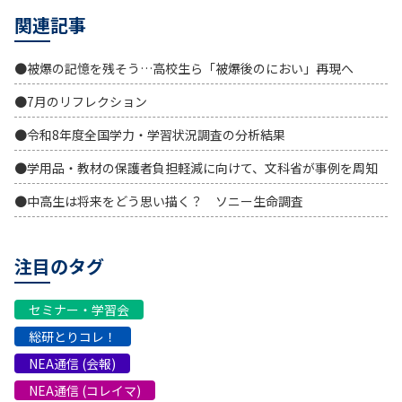
関連記事
●被爆の記憶を残そう…高校生ら「被爆後のにおい」再現へ
●7月のリフレクション
●令和8年度全国学力・学習状況調査の分析結果
●学用品・教材の保護者負担軽減に向けて、文科省が事例を周知
●中高生は将来をどう思い描く？ ソニー生命調査
注目のタグ
セミナー・学習会
総研とりコレ！
NEA通信 (会報)
NEA通信 (コレイマ)