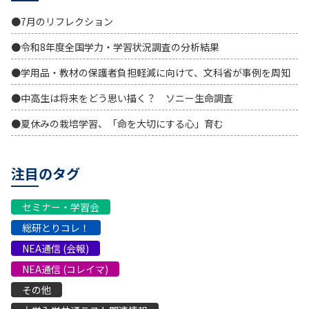
●7月のリフレクション
●令和8年度全国学力・学習状況調査の分析結果
●学用品・教材の保護者負担軽減に向けて、文科省が事例を周知
●中高生は将来をどう思い描く？ ソニー生命調査
●夏休みの栽培学習、「命を大切にする心」育む
注目のタグ
セミナー・学習会
総研とりコレ！
NEA通信 (会報)
NEA通信 (コレイマ)
その他