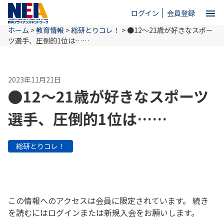
menu
ログイン
会員登録
ホーム
>
教育情報
>
総研とりコレ！
>
●12～21歳が好きなスポー
close
ツ選手、圧倒的1位は……
ホーム
2023年11月21日
●12～21歳が好きなスポーツ
NEAとは
選手、圧倒的1位は……
教育情報
総研とりコレ！
お問い合わせ
この情報へのアクセスは会員に限定されています。 続き
を読むにはログインまたは新規入会をお願いします。