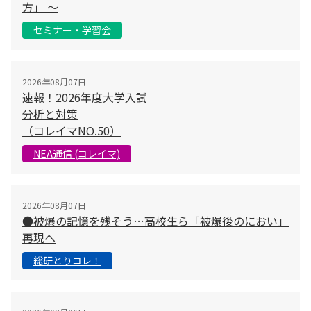
方」 〜
セミナー・学習会
2026年08月07日
速報！2026年度大学入試
分析と対策
（コレイマNO.50）
NEA通信 (コレイマ)
2026年08月07日
●被爆の記憶を残そう…高校生ら「被爆後のにおい」
再現へ
総研とりコレ！