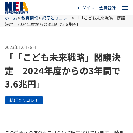
menu
ログイン
会員登録
ホーム
>
教育情報
>
総研とりコレ！
>
「「こども未来戦略」閣議
close
決定 2024年度からの3年間で3.6兆円」
ホーム
2023年12月26日
「「こども未来戦略」閣議決
NEAとは
定 2024年度からの3年間で
3.6兆円」
教育情報
総研とりコレ！
お問い合わせ
この情報へのアクセスは会員に限定されています。 続き