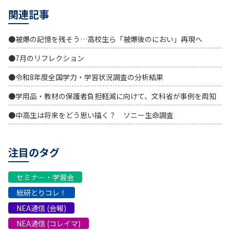
関連記事
●被爆の記憶を残そう…高校生ら「被爆後のにおい」再現へ
●7月のリフレクション
●令和8年度全国学力・学習状況調査の分析結果
●学用品・教材の保護者負担軽減に向けて、文科省が事例を周知
●中高生は将来をどう思い描く？ ソニー生命調査
注目のタグ
セミナー・学習会
総研とりコレ！
NEA通信 (会報)
NEA通信 (コレイマ)