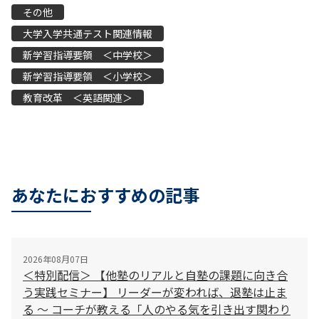
その他
大学入学共通テスト関連情報
新学習指導要領 ＜中学校＞
新学習指導要領 ＜小学校＞
教育改革 ＜英語関連＞
あなたにおすすめの記事
2026年08月07日
＜特別配信＞ 【他塾のリアルと自塾の課題に向き合
う実践セミナー】 リーダーが変われば、退塾は止ま
る 〜 コーチが教える「人のやる気を引き出す関わり