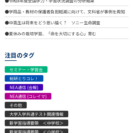
●令和8年度全国学力・学習状況調査の分析結果
●学用品・教材の保護者負担軽減に向けて、文科省が事例を周知
●中高生は将来をどう思い描く？ ソニー生命調査
●夏休みの栽培学習、「命を大切にする心」育む
注目のタグ
セミナー・学習会
総研とりコレ！
NEA通信 (会報)
NEA通信 (コレイマ)
その他
大学入学共通テスト関連情報
新学習指導要領 ＜中学校＞
新学習指導要領 ＜小学校＞