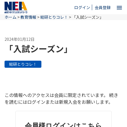
menu
ログイン
会員登録
ホーム
>
教育情報
>
総研とりコレ！
>
「入試シーズン」
close
2024年01月12日
ホーム
「入試シーズン」
NEAとは
総研とりコレ！
教育情報
この情報へのアクセスは会員に限定されています。 続き
お問い合わせ
を読むにはログインまたは新規入会をお願いします。
会員様ログインはこちら