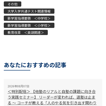
その他
大学入学共通テスト関連情報
新学習指導要領 ＜中学校＞
新学習指導要領 ＜小学校＞
教育改革 ＜英語関連＞
あなたにおすすめの記事
2026年08月07日
＜特別配信＞ 【他塾のリアルと自塾の課題に向き合
う実践セミナー】 リーダーが変われば、退塾は止ま
る 〜 コーチが教える「人のやる気を引き出す関わり