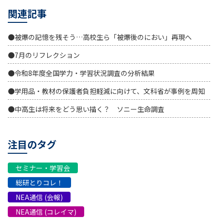
関連記事
●被爆の記憶を残そう…高校生ら「被爆後のにおい」再現へ
●7月のリフレクション
●令和8年度全国学力・学習状況調査の分析結果
●学用品・教材の保護者負担軽減に向けて、文科省が事例を周知
●中高生は将来をどう思い描く？ ソニー生命調査
注目のタグ
セミナー・学習会
総研とりコレ！
NEA通信 (会報)
NEA通信 (コレイマ)