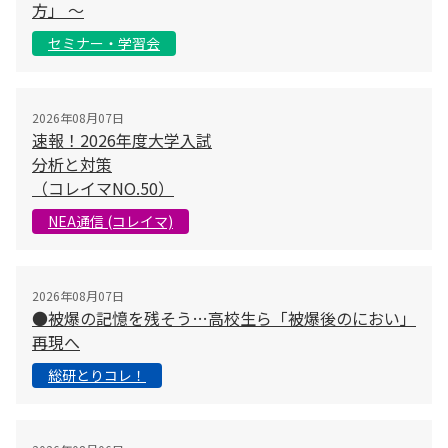
方」 〜
セミナー・学習会
2026年08月07日
速報！2026年度大学入試
分析と対策
（コレイマNO.50）
NEA通信 (コレイマ)
2026年08月07日
●被爆の記憶を残そう…高校生ら「被爆後のにおい」
再現へ
総研とりコレ！