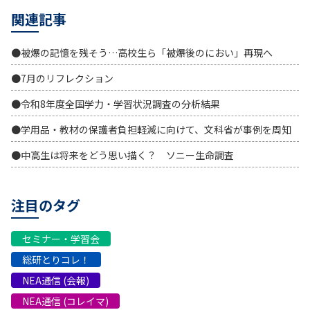
関連記事
●被爆の記憶を残そう…高校生ら「被爆後のにおい」再現へ
●7月のリフレクション
●令和8年度全国学力・学習状況調査の分析結果
●学用品・教材の保護者負担軽減に向けて、文科省が事例を周知
●中高生は将来をどう思い描く？ ソニー生命調査
注目のタグ
セミナー・学習会
総研とりコレ！
NEA通信 (会報)
NEA通信 (コレイマ)