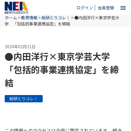
menu
ログイン
会員登録
ホーム
>
教育情報
>
総研とりコレ！
>
●内田洋行×東京学芸大
close
学 「包括的事業連携協定」を締結
ホーム
2024年02月21日
●内田洋行×東京学芸大学
NEAとは
「包括的事業連携協定」を締
結
教育情報
総研とりコレ！
お問い合わせ
この情報へのアクセスは会員に限定されています。 続き