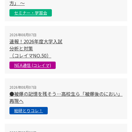
方」 〜
セミナー・学習会
2026年08月07日
速報！2026年度大学入試
分析と対策
（コレイマNO.50）
NEA通信 (コレイマ)
2026年08月07日
●被爆の記憶を残そう…高校生ら「被爆後のにおい」
再現へ
総研とりコレ！