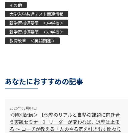
その他
大学入学共通テスト関連情報
新学習指導要領 ＜中学校＞
新学習指導要領 ＜小学校＞
教育改革 ＜英語関連＞
あなたにおすすめの記事
2026年08月07日
＜特別配信＞ 【他塾のリアルと自塾の課題に向き合
う実践セミナー】 リーダーが変われば、退塾は止ま
る 〜 コーチが教える「人のやる気を引き出す関わり