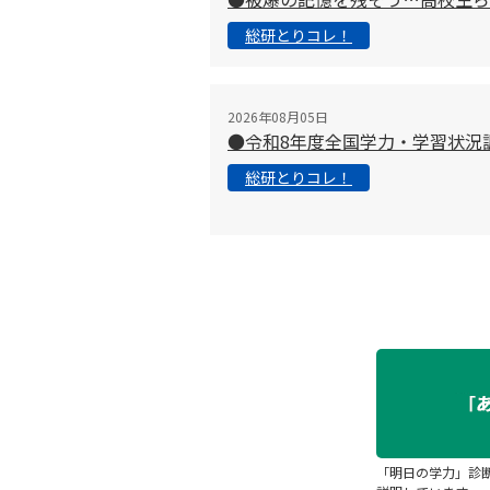
総研とりコレ！
2026年08月05日
●令和8年度全国学力・学習状況
総研とりコレ！
「明日の学力」診