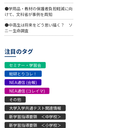
●学用品・教材の保護者負担軽減に向
けて、文科省が事例を周知
●中高生は将来をどう思い描く？ ソ
ニー生命調査
注目のタグ
セミナー・学習会
総研とりコレ！
NEA通信 (会報)
NEA通信 (コレイマ)
その他
大学入学共通テスト関連情報
新学習指導要領 ＜中学校＞
新学習指導要領 ＜小学校＞