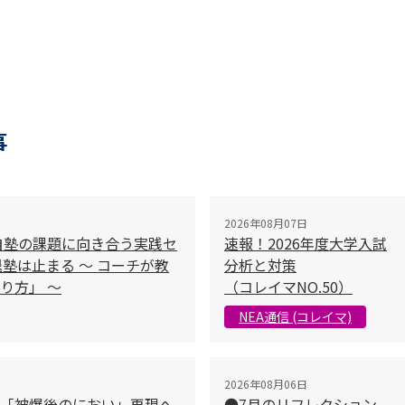
事
2026年08月07日
自塾の課題に向き合う実践セ
速報！2026年度大学入試
塾は止まる 〜 コーチが教
分析と対策
り方」 〜
（コレイマNO.50）
NEA通信 (コレイマ)
2026年08月06日
「被爆後のにおい」再現へ
●7月のリフレクション