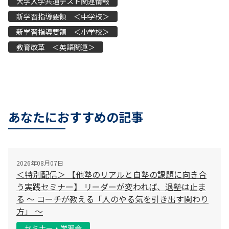
大学入学共通テスト関連情報
新学習指導要領 ＜中学校＞
新学習指導要領 ＜小学校＞
教育改革 ＜英語関連＞
あなたにおすすめの記事
2026年08月07日
＜特別配信＞ 【他塾のリアルと自塾の課題に向き合
う実践セミナー】 リーダーが変われば、退塾は止ま
る 〜 コーチが教える「人のやる気を引き出す関わり
方」 〜
セミナー・学習会