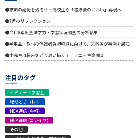
●被爆の記憶を残そう…高校生ら「被爆後のにおい」再現へ
●7月のリフレクション
●令和8年度全国学力・学習状況調査の分析結果
●学用品・教材の保護者負担軽減に向けて、文科省が事例を周知
●中高生は将来をどう思い描く？ ソニー生命調査
注目のタグ
セミナー・学習会
総研とりコレ！
NEA通信 (会報)
NEA通信 (コレイマ)
その他