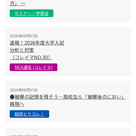
方」 〜
セミナー・学習会
2026年08月07日
速報！2026年度大学入試
分析と対策
（コレイマNO.50）
NEA通信 (コレイマ)
2026年08月07日
●被爆の記憶を残そう…高校生ら「被爆後のにおい」
再現へ
総研とりコレ！