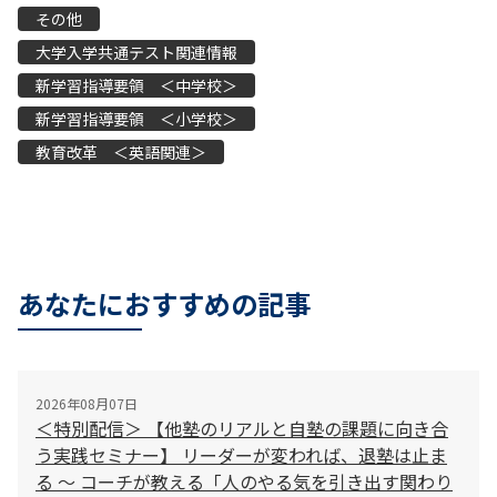
その他
大学入学共通テスト関連情報
新学習指導要領 ＜中学校＞
新学習指導要領 ＜小学校＞
教育改革 ＜英語関連＞
あなたにおすすめの記事
2026年08月07日
＜特別配信＞ 【他塾のリアルと自塾の課題に向き合
う実践セミナー】 リーダーが変われば、退塾は止ま
る 〜 コーチが教える「人のやる気を引き出す関わり