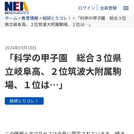
menu
ログイン
会員登録
ホーム
>
教育情報
>
総研とりコレ！
>
「科学の甲子園 総合３位
close
県立岐阜高、２位筑波大附属駒場、１位は…」
ホーム
2024年03月18日
「科学の甲子園 総合３位県
NEAとは
立岐阜高、２位筑波大附属駒
場、１位は…」
教育情報
総研とりコレ！
お問い合わせ
この情報へのアクセスは会員に限定されています。 続き