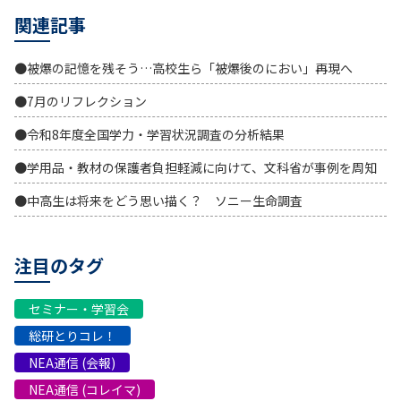
関連記事
●被爆の記憶を残そう…高校生ら「被爆後のにおい」再現へ
●7月のリフレクション
●令和8年度全国学力・学習状況調査の分析結果
●学用品・教材の保護者負担軽減に向けて、文科省が事例を周知
●中高生は将来をどう思い描く？ ソニー生命調査
注目のタグ
セミナー・学習会
総研とりコレ！
NEA通信 (会報)
NEA通信 (コレイマ)