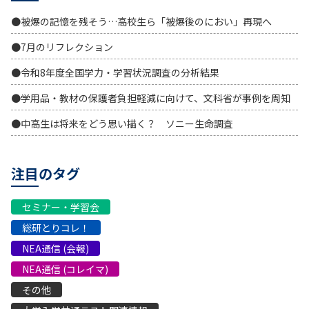
●被爆の記憶を残そう…高校生ら「被爆後のにおい」再現へ
●7月のリフレクション
●令和8年度全国学力・学習状況調査の分析結果
●学用品・教材の保護者負担軽減に向けて、文科省が事例を周知
●中高生は将来をどう思い描く？ ソニー生命調査
注目のタグ
セミナー・学習会
総研とりコレ！
NEA通信 (会報)
NEA通信 (コレイマ)
その他