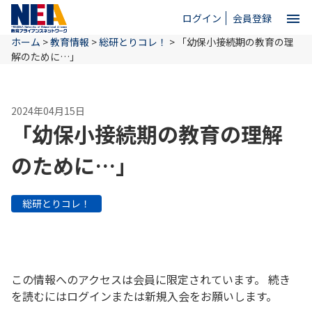
menu
ログイン
会員登録
ホーム
>
教育情報
>
総研とりコレ！
>
「幼保小接続期の教育の理
close
解のために…」
ホーム
2024年04月15日
「幼保小接続期の教育の理解
NEAとは
のために…」
教育情報
総研とりコレ！
お問い合わせ
この情報へのアクセスは会員に限定されています。 続き
を読むにはログインまたは新規入会をお願いします。