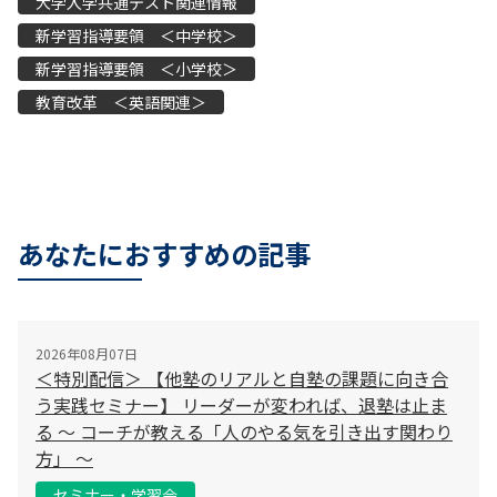
大学入学共通テスト関連情報
新学習指導要領 ＜中学校＞
新学習指導要領 ＜小学校＞
教育改革 ＜英語関連＞
あなたにおすすめの記事
2026年08月07日
＜特別配信＞ 【他塾のリアルと自塾の課題に向き合
う実践セミナー】 リーダーが変われば、退塾は止ま
る 〜 コーチが教える「人のやる気を引き出す関わり
方」 〜
セミナー・学習会