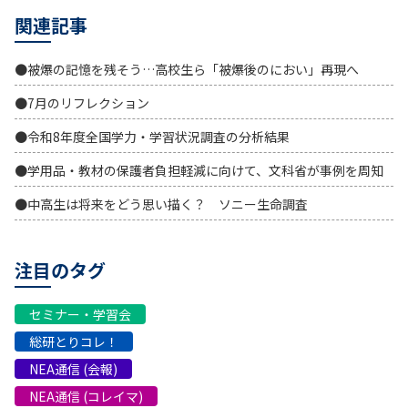
関連記事
●被爆の記憶を残そう…高校生ら「被爆後のにおい」再現へ
●7月のリフレクション
●令和8年度全国学力・学習状況調査の分析結果
●学用品・教材の保護者負担軽減に向けて、文科省が事例を周知
●中高生は将来をどう思い描く？ ソニー生命調査
注目のタグ
セミナー・学習会
総研とりコレ！
NEA通信 (会報)
NEA通信 (コレイマ)