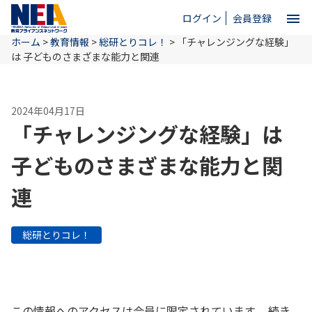
menu
ログイン
会員登録
ホーム
>
教育情報
>
総研とりコレ！
>
「チャレンジングな経験」
close
は 子どものさまざまな能力と関連
ホーム
2024年04月17日
「チャレンジングな経験」は
NEAとは
子どものさまざまな能力と関
連
教育情報
総研とりコレ！
お問い合わせ
この情報へのアクセスは会員に限定されています。 続き