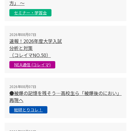
方」 〜
セミナー・学習会
2026年08月07日
速報！2026年度大学入試
分析と対策
（コレイマNO.50）
NEA通信 (コレイマ)
2026年08月07日
●被爆の記憶を残そう…高校生ら「被爆後のにおい」
再現へ
総研とりコレ！