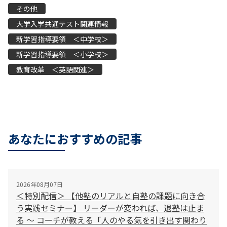
その他
大学入学共通テスト関連情報
新学習指導要領 ＜中学校＞
新学習指導要領 ＜小学校＞
教育改革 ＜英語関連＞
あなたにおすすめの記事
2026年08月07日
＜特別配信＞ 【他塾のリアルと自塾の課題に向き合
う実践セミナー】 リーダーが変われば、退塾は止ま
る 〜 コーチが教える「人のやる気を引き出す関わり