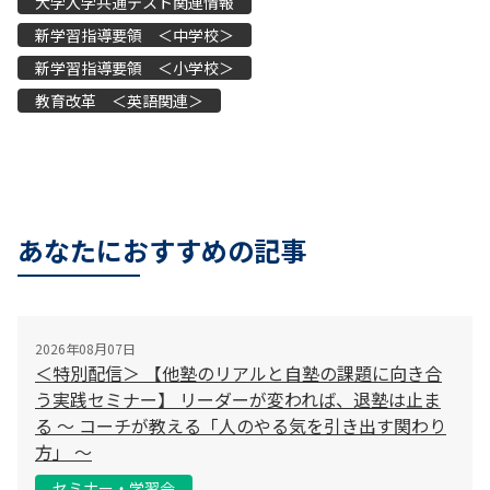
大学入学共通テスト関連情報
新学習指導要領 ＜中学校＞
新学習指導要領 ＜小学校＞
教育改革 ＜英語関連＞
あなたにおすすめの記事
2026年08月07日
＜特別配信＞ 【他塾のリアルと自塾の課題に向き合
う実践セミナー】 リーダーが変われば、退塾は止ま
る 〜 コーチが教える「人のやる気を引き出す関わり
方」 〜
セミナー・学習会