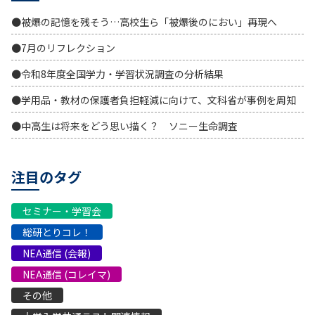
●被爆の記憶を残そう…高校生ら「被爆後のにおい」再現へ
●7月のリフレクション
●令和8年度全国学力・学習状況調査の分析結果
●学用品・教材の保護者負担軽減に向けて、文科省が事例を周知
●中高生は将来をどう思い描く？ ソニー生命調査
注目のタグ
セミナー・学習会
総研とりコレ！
NEA通信 (会報)
NEA通信 (コレイマ)
その他