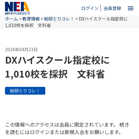
menu
ログイン
会員登録
ホーム
>
教育情報
>
総研とりコレ！
>
DXハイスクール指定校に
close
1,010校を採択 文科省
ホーム
2024年04月23日
DXハイスクール指定校に
NEAとは
1,010校を採択 文科省
教育情報
総研とりコレ！
お問い合わせ
この情報へのアクセスは会員に限定されています。 続き
を読むにはログインまたは新規入会をお願いします。