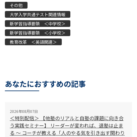
その他
大学入学共通テスト関連情報
新学習指導要領 ＜中学校＞
新学習指導要領 ＜小学校＞
教育改革 ＜英語関連＞
あなたにおすすめの記事
2026年08月07日
＜特別配信＞ 【他塾のリアルと自塾の課題に向き合
う実践セミナー】 リーダーが変われば、退塾は止ま
る 〜 コーチが教える「人のやる気を引き出す関わり