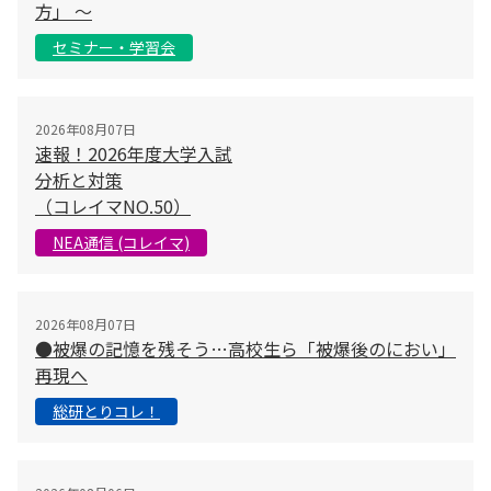
方」 〜
セミナー・学習会
2026年08月07日
速報！2026年度大学入試
分析と対策
（コレイマNO.50）
NEA通信 (コレイマ)
2026年08月07日
●被爆の記憶を残そう…高校生ら「被爆後のにおい」
再現へ
総研とりコレ！