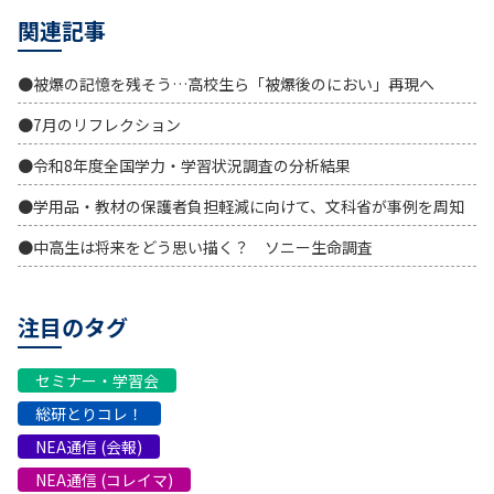
関連記事
●被爆の記憶を残そう…高校生ら「被爆後のにおい」再現へ
●7月のリフレクション
●令和8年度全国学力・学習状況調査の分析結果
●学用品・教材の保護者負担軽減に向けて、文科省が事例を周知
●中高生は将来をどう思い描く？ ソニー生命調査
注目のタグ
セミナー・学習会
総研とりコレ！
NEA通信 (会報)
NEA通信 (コレイマ)