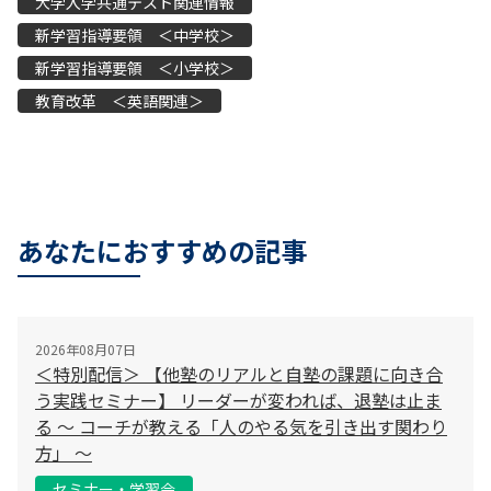
大学入学共通テスト関連情報
新学習指導要領 ＜中学校＞
新学習指導要領 ＜小学校＞
教育改革 ＜英語関連＞
あなたにおすすめの記事
2026年08月07日
＜特別配信＞ 【他塾のリアルと自塾の課題に向き合
う実践セミナー】 リーダーが変われば、退塾は止ま
る 〜 コーチが教える「人のやる気を引き出す関わり
方」 〜
セミナー・学習会