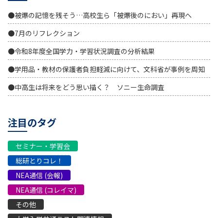
●被爆の記憶を残そう…高校生ら「被爆後のにおい」再現へ
●7月のリフレクション
●令和8年度全国学力・学習状況調査の分析結果
●学用品・教材の保護者負担軽減に向けて、文科省が事例を周知
●中高生は将来をどう思い描く？ ソニー生命調査
注目のタグ
セミナー・学習会
総研とりコレ！
NEA通信 (会報)
NEA通信 (コレイマ)
その他