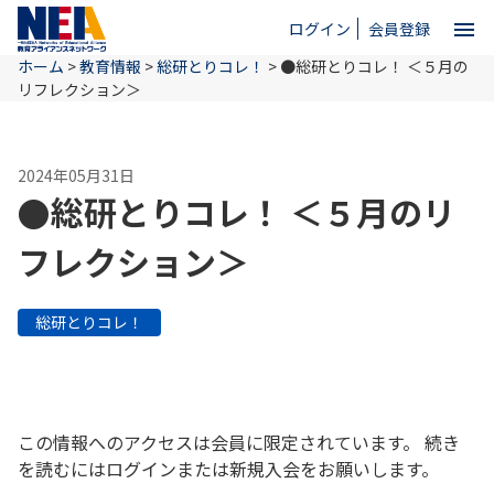
menu
ログイン
会員登録
ホーム
>
教育情報
>
総研とりコレ！
>
●総研とりコレ！ ＜５月の
close
リフレクション＞
ホーム
2024年05月31日
●総研とりコレ！ ＜５月のリ
NEAとは
フレクション＞
教育情報
総研とりコレ！
お問い合わせ
この情報へのアクセスは会員に限定されています。 続き
を読むにはログインまたは新規入会をお願いします。