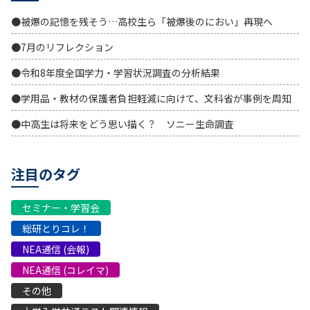
●被爆の記憶を残そう…高校生ら「被爆後のにおい」再現へ
●7月のリフレクション
●令和8年度全国学力・学習状況調査の分析結果
●学用品・教材の保護者負担軽減に向けて、文科省が事例を周知
●中高生は将来をどう思い描く？ ソニー生命調査
注目のタグ
セミナー・学習会
総研とりコレ！
NEA通信 (会報)
NEA通信 (コレイマ)
その他