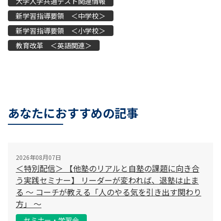
大学入学共通テスト関連情報
新学習指導要領 ＜中学校＞
新学習指導要領 ＜小学校＞
教育改革 ＜英語関連＞
あなたにおすすめの記事
2026年08月07日
＜特別配信＞ 【他塾のリアルと自塾の課題に向き合
う実践セミナー】 リーダーが変われば、退塾は止ま
る 〜 コーチが教える「人のやる気を引き出す関わり
方」 〜
セミナー・学習会