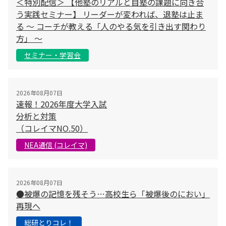
＜特別配信＞ 【他塾のリアルと自塾の課題に向き合
う実践セミナー】 リーダーが変われば、退塾は止ま
る 〜 コーチが教える「人のやる気を引き出す関わり
方」 〜
セミナー・学習会
2026年08月07日
速報！2026年度大学入試
分析と対策
（コレイマNO.50）
NEA通信 (コレイマ)
2026年08月07日
●被爆の記憶を残そう…高校生ら「被爆後のにおい」
再現へ
総研とりコレ！