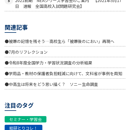
2021前期 NEAシリーズ学習会のご案内 【2021年5月17
日 速報 全国高校入試問題研究会】
関連記事
●被爆の記憶を残そう…高校生ら「被爆後のにおい」再現へ
●7月のリフレクション
●令和8年度全国学力・学習状況調査の分析結果
●学用品・教材の保護者負担軽減に向けて、文科省が事例を周知
●中高生は将来をどう思い描く？ ソニー生命調査
注目のタグ
セミナー・学習会
総研とりコレ！