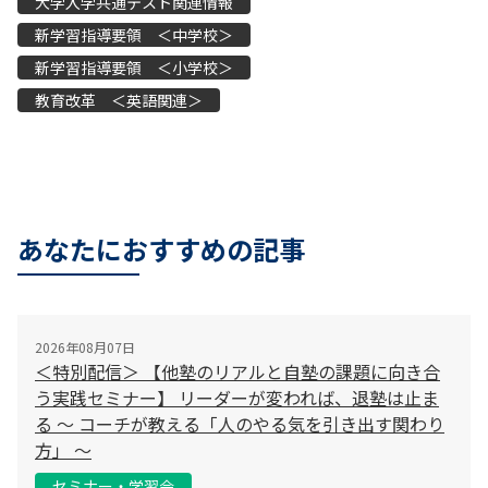
大学入学共通テスト関連情報
新学習指導要領 ＜中学校＞
新学習指導要領 ＜小学校＞
教育改革 ＜英語関連＞
あなたにおすすめの記事
2026年08月07日
＜特別配信＞ 【他塾のリアルと自塾の課題に向き合
う実践セミナー】 リーダーが変われば、退塾は止ま
る 〜 コーチが教える「人のやる気を引き出す関わり
方」 〜
セミナー・学習会