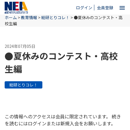
menu
ログイン
会員登録
ホーム
>
教育情報
>
総研とりコレ！
>
●夏休みのコンテスト・高
close
校生編
ホーム
2024年07月05日
●夏休みのコンテスト・高校
NEAとは
生編
教育情報
総研とりコレ！
お問い合わせ
この情報へのアクセスは会員に限定されています。 続き
を読むにはログインまたは新規入会をお願いします。