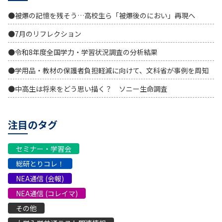
●被爆の記憶を残そう…高校生ら「被爆後のにおい」再現へ
●7月のリフレクション
●令和8年度全国学力・学習状況調査の分析結果
●学用品・教材の保護者負担軽減に向けて、文科省が事例を周知
●中高生は将来をどう思い描く？ ソニー生命調査
注目のタグ
セミナー・学習会
総研とりコレ！
NEA通信 (会報)
NEA通信 (コレイマ)
その他