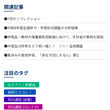
関連記事
●7月のリフレクション
●令和8年度全国学力・学習状況調査の分析結果
●学用品・教材の保護者負担軽減に向けて、文科省が事例を周知
●中高生は将来をどう思い描く？ ソニー生命調査
●夏休みの栽培学習、「命を大切にする心」育む
注目のタグ
セミナー・学習会
総研とりコレ！
NEA通信 (会報)
NEA通信 (コレイマ)